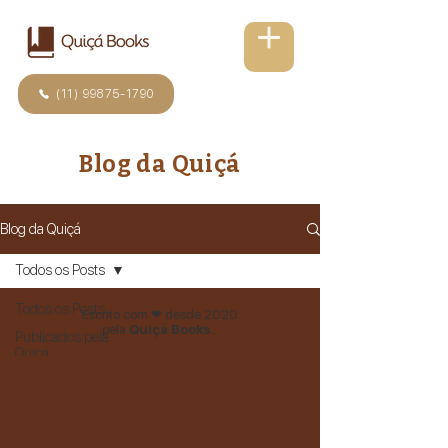
(11) 99875-1790
Blog da Quiçá
Blog da Quiçá
Todos os Posts
Todos os Posts
Escrito com ❤ desde 2020
pela
Quiçá Books.
Publicados pela
Quiçá
Guia para
Escritores