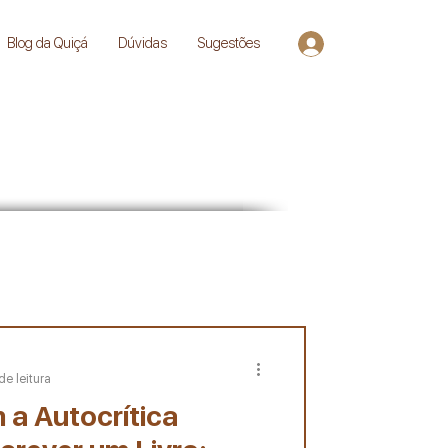
Blog da Quiçá
Dúvidas
Sugestões
Entrar
de leitura
a Autocrítica