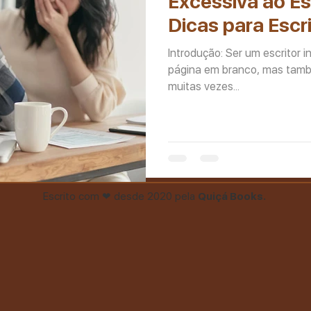
Excessiva ao Es
Dicas para Escri
Introdução: Ser um escritor i
página em branco, mas també
muitas vezes...
Escrito com ❤ desde 2020 pela
Quiçá Books.