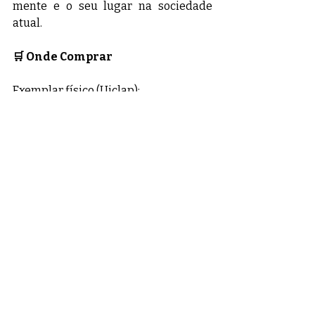
mente e o seu lugar na sociedade 
atual.
🛒 Onde Comprar
Exemplar físico (Uiclap):
E-book (Amazon Kindle):
⭐ Indicação / Destaque
"Um tratado necessário sobre a 
urgência de retomar o protagonismo 
do pensamento para florescer em 
meio à liquidez do mundo moderno."