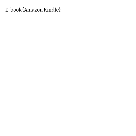
E-book (Amazon Kindle):
⭐ Indicação / Destaque
"Uma jornada transformadora para 
destronar o medo, abraçar a sua 
essência e retomar o controlo do seu 
destino."
Posts recentes
Ver tudo