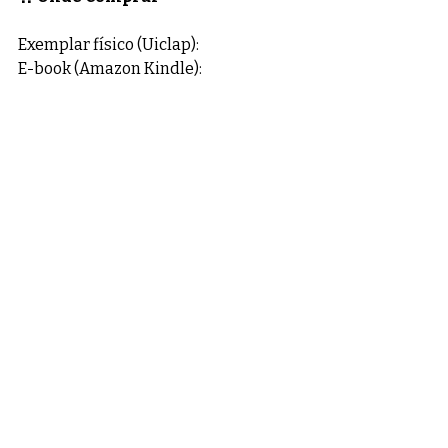
Exemplar físico (Uiclap):
E-book (Amazon Kindle):
⭐ Indicação / Destaque
"Uma carta aberta sobre a fidelidade 
de Deus, que prova que as nossas 
maiores feridas, quando curadas, 
tornam-se o nosso perfume de 
propósito."
Posts recentes
Ver tudo