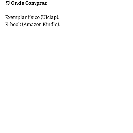
🛒 Onde Comprar
Exemplar físico (Uiclap): 
E-book (Amazon Kindle): 
⭐ Indicação / Destaque
"Uma história de amor que desafia as 
convenções do tempo e prova que a 
verdadeira realeza nasce da coragem 
de ser livre."
Posts recentes
Ver tudo