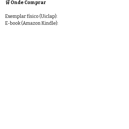
🛒 Onde Comprar
Exemplar físico (Uiclap):
E-book (Amazon Kindle):
⭐ Indicação / Destaque
"Uma obra que ensina a sintonizar a 
frequência do amor-próprio, 
provando que, entre uma música e 
outra, é possível reconstruir o coração 
e voltar a brilhar."