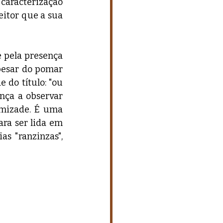
caracterização 
itor que a sua 
 pela presença 
esar do pomar 
 do título: "ou 
nça a observar 
mizade. É uma 
ra ser lida em 
s "ranzinzas", 