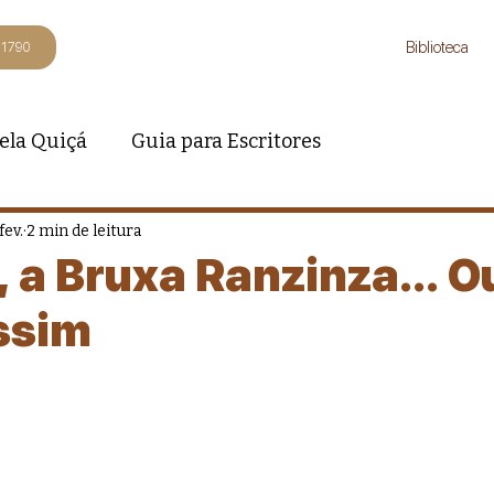
Biblioteca
-1790
ela Quiçá
Guia para Escritores
fev.
2 min de leitura
, a Bruxa Ranzinza... 
ssim
 5 estrelas.