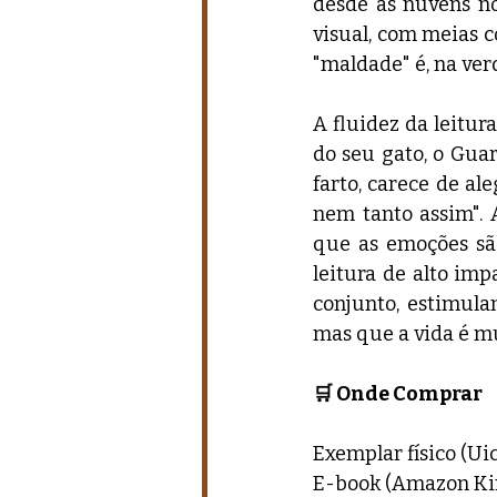
desde as nuvens no
visual, com meias c
"maldade" é, na ver
A fluidez da leitur
do seu gato, o Gua
farto, carece de ale
nem tanto assim". A
que as emoções sã
leitura de alto imp
conjunto, estimula
mas que a vida é m
🛒 Onde Comprar
Exemplar físico (Uic
E-book (Amazon Kin