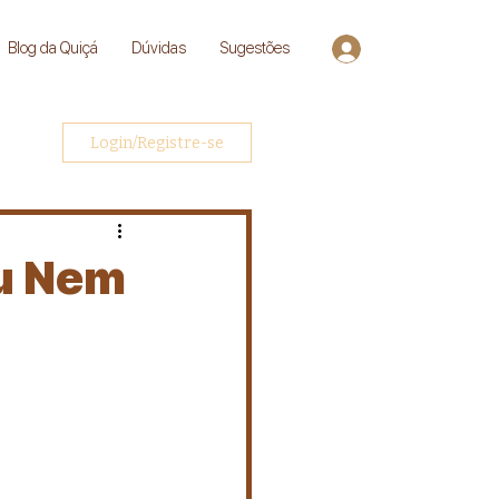
Blog da Quiçá
Dúvidas
Sugestões
Entrar
Login/Registre-se
Ou Nem