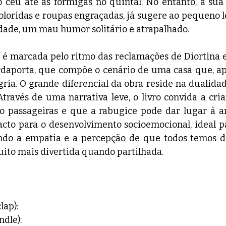
 céu até às formigas no quintal. No entanto, a sua 
oloridas e roupas engraçadas, já sugere ao pequeno le
dade, um mau humor solitário e atrapalhado.
a é marcada pelo ritmo das reclamações de Diortina e
rdaporta, que compõe o cenário de uma casa que, ap
gria. O grande diferencial da obra reside na dualidade
través de uma narrativa leve, o livro convida a cria
o passageiras e que a rabugice pode dar lugar à a
acto para o desenvolvimento socioemocional, ideal pa
ndo a empatia e a percepção de que todos temos dia
uito mais divertida quando partilhada.
lap):
dle):