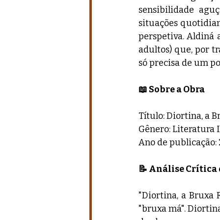
sensibilidade aguç
situações quotidia
perspetiva. Aldiná 
adultos) que, por t
só precisa de um po
📖 Sobre a Obra
Título: Diortina, a
Gênero: Literatura I
Ano de publicação: 
📝 Análise Crítica
"Diortina, a Bruxa 
"bruxa má". Diorti