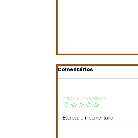
Comentários
Adicione uma avaliação
Jesus é o Messias
Escreva um comentário