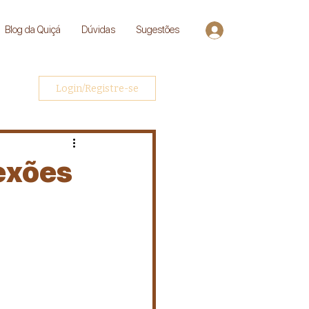
Blog da Quiçá
Dúvidas
Sugestões
Entrar
Login/Registre-se
exões