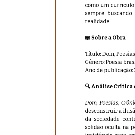
como um currículo 
sempre buscando o
realidade.
📖 Sobre a Obra
Título: Dom, Poesias
Gênero: Poesia bras
Ano de publicação: 
🔍 Análise Crítica
Dom, Poesias, Crôni
desconstruir a ilus
da sociedade cont
solidão oculta na 