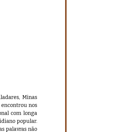
adares, Minas 
 encontrou nos 
onal com longa 
diano popular. 
s palavras não 