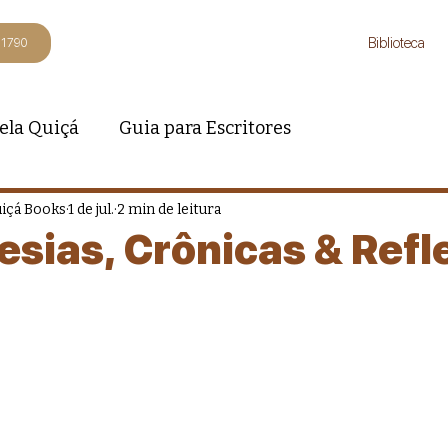
Biblioteca
-1790
ela Quiçá
Guia para Escritores
uiçá Books
1 de jul.
2 min de leitura
esias, Crônicas & Refl
 5 estrelas.