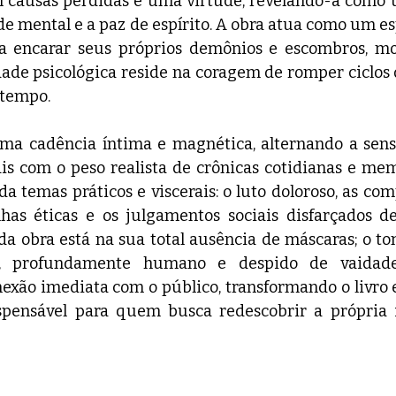
m causas perdidas é uma virtude, revelando-a como 
 mental e a paz de espírito. A obra atua como um espe
 a encarar seus próprios demônios e escombros, mo
de psicológica reside na coragem de romper ciclos d
 tempo.
ma cadência íntima e magnética, alternando a sensib
is com o peso realista de crônicas cotidianas e mem
a temas práticos e viscerais: o luto doloroso, as comp
olhas éticas e os julgamentos sociais disfarçados d
da obra está na sua total ausência de máscaras; o tom 
profundamente humano e despido de vaidades 
exão imediata com o público, transformando o livro
ispensável para quem busca redescobrir a própria 