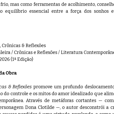
frio, mas como ferramentas de acolhimento, conselho
 equilíbrio essencial entre a força dos sonhos e
, Crônicas & Reflexões
ileira / Crônicas e Reflexões / Literatura Contemporân
2026 (1ª Edição)
 da Obra
cas & Reflexões
 promove um profundo deslocamento e
ão do controle e os mitos do amor idealizado que alim
emporânea. Através de metáforas cortantes — como
personagem Dona Clotilde —, o autor desconstrói a c