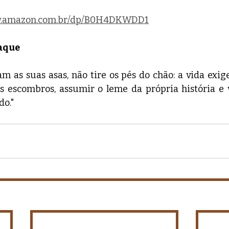
ww.amazon.com.br/dp/B0H4DKWDD1
taque
m as suas asas, não tire os pés do chão: a vida exig
os escombros, assumir o leme da própria história e
do."