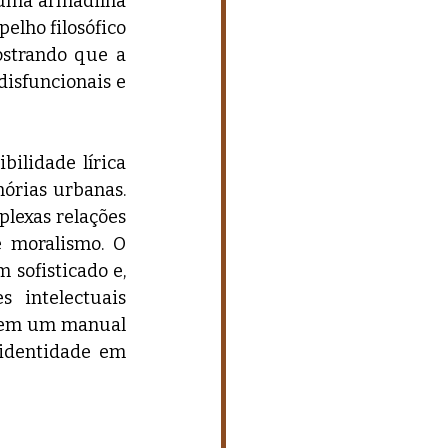
uma armadilha 
lho filosófico 
strando que a 
isfuncionais e 
ilidade lírica 
órias urbanas. 
lexas relações 
e moralismo. O 
sofisticado e, 
intelectuais 
 em um manual 
identidade em 