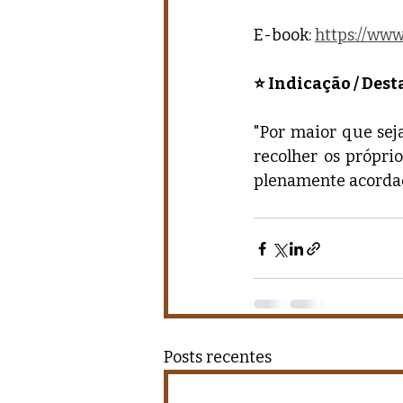
E-book: 
https://w
⭐ Indicação / Des
"Por maior que seja
recolher os própri
plenamente acorda
Posts recentes