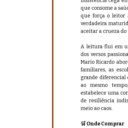
insistência cega e
que consome a saúde
que força o leitor
verdadeira maturida
aceitar a crueza do
A leitura flui em u
dos versos passiona
Mario Ricardo abord
familiares, as esc
grande diferencial 
ao mesmo tempo, 
estabelece uma con
de resiliência ind
meio ao caos.
🛒 Onde Comprar