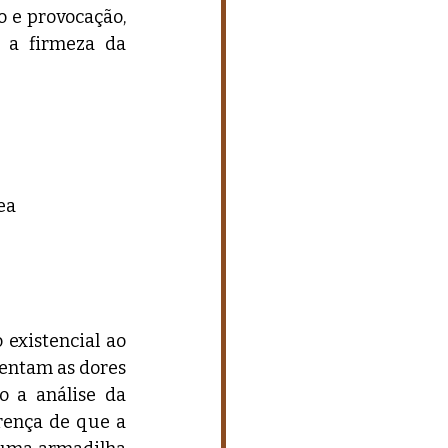
 e provocação, 
 a firmeza da 
ea
xistencial ao 
entam as dores 
 a análise da 
rença de que a 