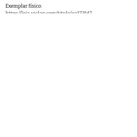
Exemplar físico: 
https://loja.uiclap.com/titulo/ua173147
E-book: 
https://www.amazon.com.br/dp/B0GX
2WXT6K
⭐ Indicação / Destaque
“Nem tudo o que sentimos começou 
em nós. Ao reconhecer os fios 
invisíveis que conectam nossa 
história às gerações anteriores, 
podemos transformar padrões 
repetitivos em caminhos de 
consciência, força e liberdade.”