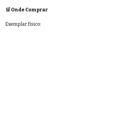
🛒 Onde Comprar
Exemplar físico: 
E-book (Amazon Kindle):
⭐ Indicação / Destaque
"Uma obra essencial para descobrir 
que o deserto não é o fim da linha, 
mas o lugar onde Deus prepara os 
Seus maiores vitoriosos."
Posts recentes
Ver tudo