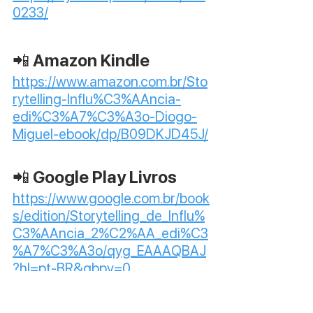
0233/
📲 Amazon Kindle
https://www.amazon.com.br/Sto
rytelling-Influ%C3%AAncia-
edi%C3%A7%C3%A3o-Diogo-
Miguel-ebook/dp/B09DKJD45J/
📲 Google Play Livros
https://www.google.com.br/book
s/edition/Storytelling_de_Influ%
C3%AAncia_2%C2%AA_edi%C3
%A7%C3%A3o/qyg_EAAAQBAJ
?hl=pt-BR&gbpv=0