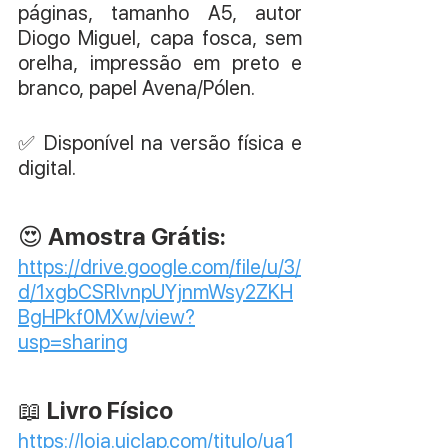
páginas, tamanho A5, autor 
Diogo Miguel, capa fosca, sem 
orelha, impressão em preto e 
branco, papel Avena/Pólen.
✅ Disponível na versão física e 
digital.
😍 Amostra Grátis:
https://drive.google.com/file/u/3/
d/1xgbCSRIvnpUYjnmWsy2ZKH
BgHPkf0MXw/view?
usp=sharing
📖 Livro Físico
https://loja.uiclap.com/titulo/ua1