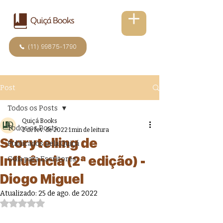
(11) 99875-1790
Post
Todos os Posts
Quiçá Books
Todos os Posts
2 de fev. de 2022
1 min de leitura
Storytelling de
Publicados pela Quiçá
Influência (2ª edição) -
Guia para Escritores
Diogo Miguel
Atualizado:
25 de ago. de 2022
Avaliado com NaN de 5 estrelas.