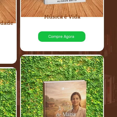
Música é Vida
rdade
Compre Agora