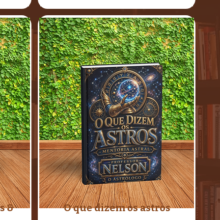
s &
O que dizem os astros