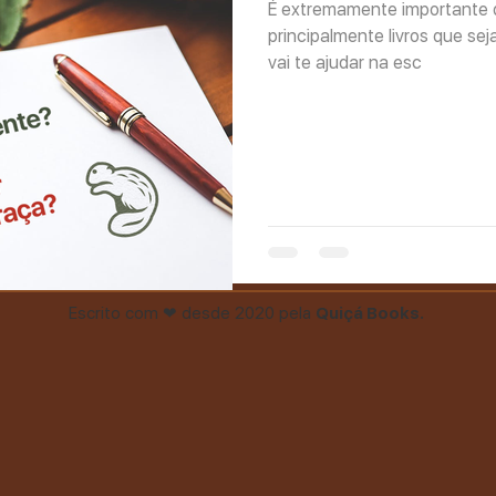
É extremamente importante 
principalmente livros que se
vai te ajudar na esc
Escrito com ❤ desde 2020 pela
Quiçá Books.