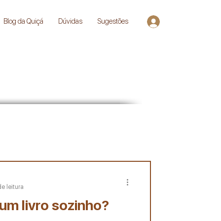
Blog da Quiçá
Dúvidas
Sugestões
Entrar
e leitura
um livro sozinho?